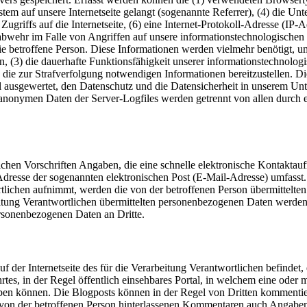
ystem auf unsere Internetseite gelangt (sogenannte Referrer), (4) die U
Zugriffs auf die Internetseite, (6) eine Internet-Protokoll-Adresse (IP-
nabwehr im Falle von Angriffen auf unsere informationstechnologische
 betroffene Person. Diese Informationen werden vielmehr benötigt, um (1
en, (3) die dauerhafte Funktionsfähigkeit unserer informationstechnolo
s die zur Strafverfolgung notwendigen Informationen bereitzustellen.
iel ausgewertet, den Datenschutz und die Datensicherheit in unserem Un
e anonymen Daten der Server-Logfiles werden getrennt von allen durc
zlichen Vorschriften Angaben, die eine schnelle elektronische Kontak
resse der sogenannten elektronischen Post (E-Mail-Adresse) umfasst. 
tlichen aufnimmt, werden die von der betroffenen Person übermittelte
arbeitung Verantwortlichen übermittelten personenbezogenen Daten werd
ersonenbezogenen Daten an Dritte.
uf der Internetseite des für die Verarbeitung Verantwortlichen befindet
eführtes, in der Regel öffentlich einsehbares Portal, in welchem eine o
ben können. Die Blogposts können in der Regel von Dritten kommentier
den von der betroffenen Person hinterlassenen Kommentaren auch Anga