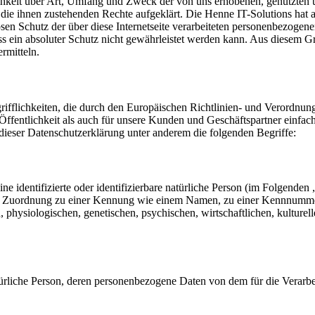
chkeit über Art, Umfang und Zweck der von uns erhobenen, genutzten 
die ihnen zustehenden Rechte aufgeklärt. Die Henne IT-Solutions hat al
n Schutz der über diese Internetseite verarbeiteten personenbezogene
s ein absoluter Schutz nicht gewährleistet werden kann. Aus diesem Gr
rmitteln.
grifflichkeiten, die durch den Europäischen Richtlinien- und Verord
ffentlichkeit als auch für unsere Kunden und Geschäftspartner einfach
 dieser Datenschutzerklärung unter anderem die folgenden Begriffe:
e identifizierte oder identifizierbare natürliche Person (im Folgenden „
tels Zuordnung zu einer Kennung wie einem Namen, zu einer Kennnumme
siologischen, genetischen, psychischen, wirtschaftlichen, kulturellen o
 natürliche Person, deren personenbezogene Daten von dem für die Verarb