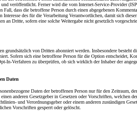
d veröffentlicht. Ferner wird die vom Internet-Service-Provider (ISP)
n Fall, dass die betroffene Person durch einen abgegebenen Kommentar d
Interesse des für die Verarbeitung Verantwortlichen, damit sich dieser
 an Dritte, sofern eine solche Weitergabe nicht gesetzlich vorgeschrie
 grundsätzlich von Dritten abonniert werden. Insbesondere besteht d
t. Sofern sich eine betroffene Person für die Option entscheidet, Kom
t-In-Verfahren zu überprüfen, ob sich wirklich der Inhaber der angeg
nen Daten
ersonenbezogene Daten der betroffenen Person nur für den Zeitraum, der
einen anderen Gesetzgeber in Gesetzen oder Vorschriften, welchen der 
chtlinien- und Verordnungsgeber oder einem anderen zuständigen Geset
chen Vorschriften gesperrt oder gelöscht.