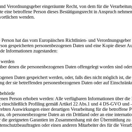
und Verordnungsgeber eingeräumte Recht, von dem für die Verarbeitung
 eine betroffene Person dieses Bestätigungsrecht in Anspruch nehmen, 
twortlichen wenden.
 Person hat das vom Europäischen Richtlinien- und Verordnungsgeber g
erson gespeicherten personenbezogenen Daten und eine Kopie dieser Aus
nde Informationen zugestanden:
t werden
er denen die personenbezogenen Daten offengelegt worden sind oder 
ogenen Daten gespeichert werden, oder, falls dies nicht möglich ist, die
ng der sie betreffenden personenbezogenen Daten oder auf Einschränku
sbehörde
enen Person erhoben werden: Alle verfügbaren Informationen über die
g einschließlich Profiling gemäß Artikel 22 Abs.1 und 4 DS-GVO und 
rebten Auswirkungen einer derartigen Verarbeitung für die betroffene 
zu, ob personenbezogene Daten an ein Drittland oder an eine internationa
r die geeigneten Garantien im Zusammenhang mit der Übermittlung zu er
tenschutzbeauftragten oder einen anderen Mitarbeiter des für die Vera