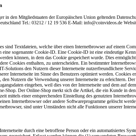
n
ger in den Mitgliedstaaten der Europäischen Union geltenden Datensch
eutschland Tel.: 03212 / 12 19 536 E-Mail: info@coinvideos.de Webs
es sind Textdateien, welche über einen Internetbrowser auf einem Com
n eine sogenannte Cookie-ID. Eine Cookie-ID ist eine eindeutige Kenn
werden können, in dem das Cookie gespeichert wurde. Dies ermöglicht e
dere Cookies enthalten, zu unterscheiden. Ein bestimmter Internetbro
T-Solutions den Nutzern dieser Internetseite nutzerfreundlichere Servi
erer Internetseite im Sinne des Benutzers optimiert werden. Cookies er
 den Nutzern die Verwendung unserer Internetseite zu erleichtern. Der 
ne Zugangsdaten eingeben, weil dies von der Internetseite und dem au
ne-Shop. Der Online-Shop merkt sich die Artikel, die ein Kunde in den 
zeit mittels einer entsprechenden Einstellung des genutzten Internetb
 einen Internetbrowser oder andere Softwareprogramme gelöscht werden.
netbrowser, sind unter Umständen nicht alle Funktionen unserer Interne
 Internetseite durch eine betroffene Person oder ein automatisiertes S
rvers gespeichert. Erfasst werden können die (1) verwendeten Browser