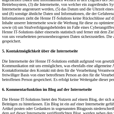
Betriebssystem, (3) die Internetseite, von welcher ein zugreifendes S
Internetseite angesteuert werden, (5) das Datum und die Uhrzeit eines 
und (8) sonstige ähnliche Daten und Informationen, die der Gefahre
Informationen zieht die Henne IT-Solutions keine Rückschlüsse auf die
Inhalte unserer Internetseite sowie die Werbung für diese zu optimier
sowie (4) um Strafverfolgungsbehörden im Falle eines Cyberangriffe
Henne IT-Solutions daher einerseits statistisch und ferner mit dem Z
von uns verarbeiteten personenbezogenen Daten sicherzustellen. Di
gespeichert.
5. Kontaktmöglichkeit über die Internetseite
Die Internetseite der Henne IT-Solutions enthält aufgrund von geset
Kommunikation mit uns ermöglichen, was ebenfalls eine allgemeine Ad
Kontaktformular den Kontakt mit dem für die Verarbeitung Verantwor
freiwilliger Basis von einer betroffenen Person an den für die Ver
betroffenen Person gespeichert. Es erfolgt keine Weitergabe dieser p
6. Kommentarfunktion im Blog auf der Internetseite
Die Henne IT-Solutions bietet den Nutzern auf einem Blog, der sich a
Beiträgen zu hinterlassen. Ein Blog ist ein auf einer Internetseite g
Artikel posten oder Gedanken in sogenannten Blogposts niederschrei
dem auf dieser Internetseite veröffentlichten Blog, werden neben 