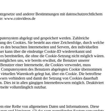
utzgesetze und anderer Bestimmungen mit datenschutzrechtlichem
ite: www.coinvideos.de
putersystem abgelegt und gespeichert werden. Zahlreiche
ung des Cookies. Sie besteht aus einer Zeichenfolge, durch welche
s den besuchten Internetseiten und Servern, den individuellen
wser kann über die eindeutige Cookie-ID wiedererkannt und
ces bereitstellen, die ohne die Cookie-Setzung nicht möglich wären.
möglichen uns, wie bereits erwähnt, die Benutzer unserer
Benutzer einer Internetseite, die Cookies verwendet, muss
f dem Computersystem des Benutzers abgelegten Cookie übernommen
virtuellen Warenkorb gelegt hat, über ein Cookie. Die betroffene
rowsers verhindern und damit der Setzung von Cookies dauerhaft
 Dies ist in allen gängigen Internetbrowsern möglich. Deaktiviert
tseite vollumfänglich nutzbar.
ystem eine Reihe von allgemeinen Daten und Informationen. Diese
typen und Versionen, (2) das vom zugreifenden System verwendete