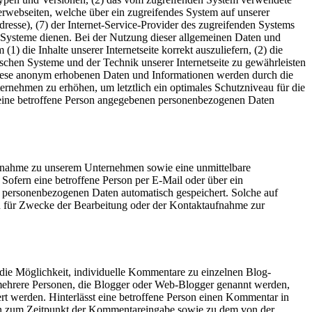
nterwebseiten, welche über ein zugreifendes System auf unserer
Adresse), (7) der Internet-Service-Provider des zugreifenden Systems
n Systeme dienen. Bei der Nutzung dieser allgemeinen Daten und
) die Inhalte unserer Internetseite korrekt auszuliefern, (2) die
gischen Systeme und der Technik unserer Internetseite zu gewährleisten
 Diese anonym erhobenen Daten und Informationen werden durch die
ternehmen zu erhöhen, um letztlich ein optimales Schutzniveau für die
h eine betroffene Person angegebenen personenbezogenen Daten
taufnahme zu unserem Unternehmen sowie eine unmittelbare
Sofern eine betroffene Person per E-Mail oder über ein
n personenbezogenen Daten automatisch gespeichert. Solche auf
en für Zwecke der Bearbeitung oder der Kontaktaufnahme zur
, die Möglichkeit, individuelle Kommentare zu einzelnen Blog-
der mehrere Personen, die Blogger oder Web-Blogger genannt werden,
t werden. Hinterlässt eine betroffene Person einen Kommentar in
ben zum Zeitpunkt der Kommentareingabe sowie zu dem von der