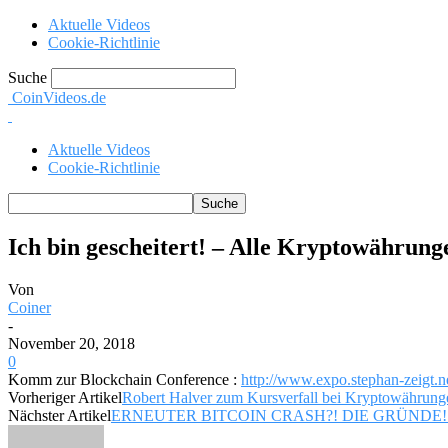
Aktuelle Videos
Cookie-Richtlinie
Suche
CoinVideos.de
Aktuelle Videos
Cookie-Richtlinie
Ich bin gescheitert! – Alle Kryptowährun
Von
Coiner
-
November 20, 2018
0
Komm zur Blockchain Conference :
http://www.expo.stephan-zeigt.n
Vorheriger Artikel
Robert Halver zum Kursverfall bei Kryptowährunge
Nächster Artikel
ERNEUTER BITCOIN CRASH?! DIE GRÜNDE! Kry