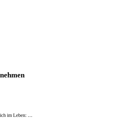
ernehmen
eich im Leben:
…