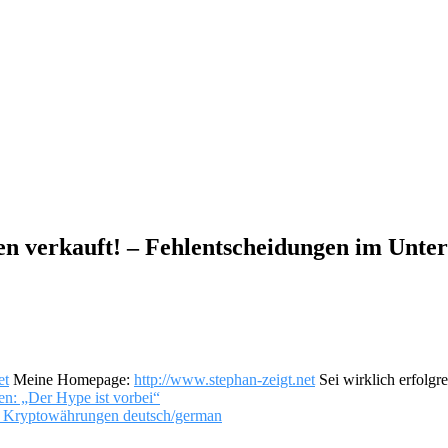
gen verkauft! – Fehlentscheidungen im Unt
et
Meine Homepage:
http://www.stephan-zeigt.net
Sei wirklich erfolgr
n: „Der Hype ist vorbei“
ptowährungen deutsch/german