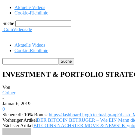
Aktuelle Videos
Cookie-Richtlinie
Suche
CoinVideos.de
Aktuelle Videos
Cookie-Richtlinie
INVESTMENT & PORTFOLIO STRATEGY f
Von
Coiner
-
Januar 6, 2019
0
Sichere dir 10% Bonus:
https://dashboard.hygh.tech//sign-up?rh
Vorheriger Artikel
DER BITCOIN BETRÜGER – Wie EIN Mann die We
Nächster Artikel
BITCOINS NÄCHSTER MOVE & NEWS! Kryptowä