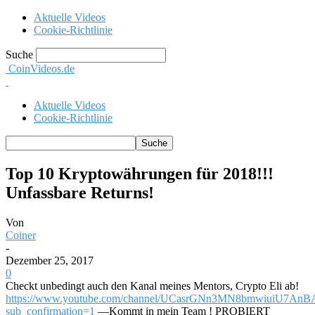
Aktuelle Videos
Cookie-Richtlinie
Suche
CoinVideos.de
Aktuelle Videos
Cookie-Richtlinie
Top 10 Kryptowährungen für 2018!!!
Unfassbare Returns!
Von
Coiner
-
Dezember 25, 2017
0
Checkt unbedingt auch den Kanal meines Mentors, Crypto Eli ab!
https://www.youtube.com/channel/UCasrGNn3MN8bmwiuiU7AnB
sub_confirmation=1
—Kommt in mein Team ! PROBIERT